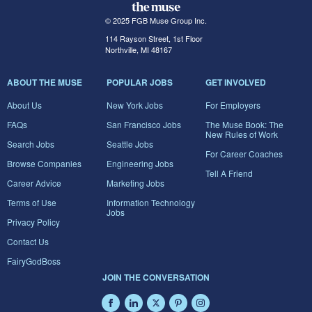
© 2025 FGB Muse Group Inc.
114 Rayson Street, 1st Floor
Northville, MI 48167
ABOUT THE MUSE
POPULAR JOBS
GET INVOLVED
About Us
New York Jobs
For Employers
FAQs
San Francisco Jobs
The Muse Book: The
New Rules of Work
Search Jobs
Seattle Jobs
For Career Coaches
Browse Companies
Engineering Jobs
Tell A Friend
Career Advice
Marketing Jobs
Terms of Use
Information Technology
Jobs
Privacy Policy
Contact Us
FairyGodBoss
JOIN THE CONVERSATION