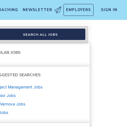
OACHING
NEWSLETTER
EMPLOYERS
SIGN IN
SEARCH ALL JOBS
ILAR JOBS
GGESTED SEARCHES
oject Management
Jobs
ior
Jobs
 Vernova
Jobs
 Jobs