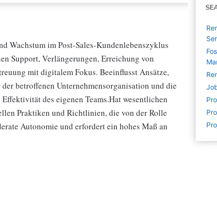
SE
Rem
Sen
und Wachstum im Post-Sales-Kundenlebenszyklus
Fos
chen Support, Verlängerungen, Erreichung von
Ma
euung mit digitalem Fokus. Beeinflusst Ansätze,
Rem
 der betroffenen Unternehmensorganisation und die
Job
nd Effektivität des eigenen Teams.Hat wesentlichen
Pr
ellen Praktiken und Richtlinien, die von der Rolle
Pro
oderate Autonomie und erfordert ein hohes Maß an
Pro