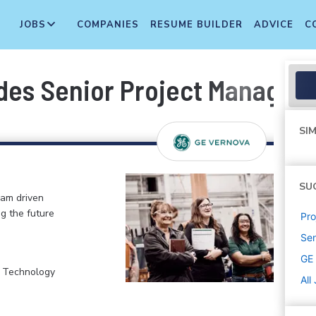
JOBS
COMPANIES
RESUME BUILDER
ADVICE
C
des Senior Project Manager
SIM
SU
eam driven
ng the future
Pr
Sen
GE
, Technology
All