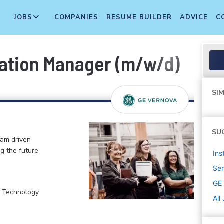
JOBS
COMPANIES
RESUME BUILDER
ADVICE
C
llation Manager (m/w/d)
SIM
SU
eam driven
ng the future
Ins
Sen
GE
, Technology
All