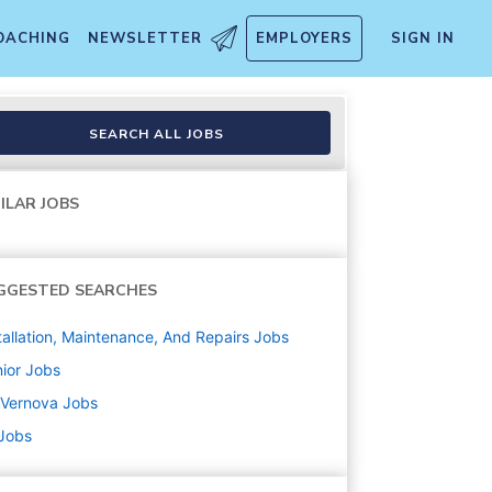
OACHING
NEWSLETTER
EMPLOYERS
SIGN IN
SEARCH ALL JOBS
ILAR JOBS
GGESTED SEARCHES
tallation, Maintenance, And Repairs
Jobs
ior
Jobs
 Vernova
Jobs
 Jobs