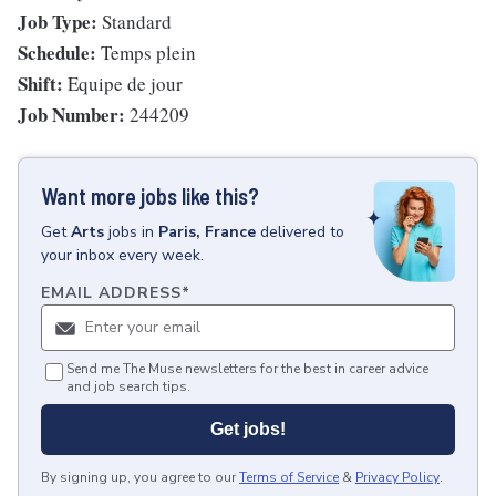
Job Type:
Standard
Schedule:
Temps plein
Shift:
Equipe de jour
Job Number:
244209
Want more jobs like this?
Get
Arts
jobs
in
Paris, France
delivered to
your inbox every week.
EMAIL ADDRESS
*
Send me The Muse newsletters for the best in career advice
and job search tips.
Get jobs!
By signing up, you agree to our
Terms of Service
&
Privacy Policy
.