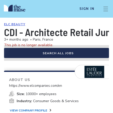
SIGN IN
ELC BEAUTY
CDI - Architecte Retail Jun
3+ months ago
•
Paris, France
This job is no longer available.
SEARCH ALL JOBS
ABOUT US
https://www.elcompanies.com/en
Size:
10000+ employees
Industry:
Consumer Goods & Services
VIEW COMPANY PROFILE