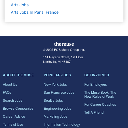
Arts
Jobs
Arts Jobs In Paris, France
© 2025 FGB Muse Group Inc.
114 Rayson Street, 1st Floor
Northville, MI 48167
ABOUT THE MUSE
POPULAR JOBS
GET INVOLVED
About Us
New York Jobs
For Employers
FAQs
San Francisco Jobs
The Muse Book: The
New Rules of Work
Search Jobs
Seattle Jobs
For Career Coaches
Browse Companies
Engineering Jobs
Tell A Friend
Career Advice
Marketing Jobs
Terms of Use
Information Technology