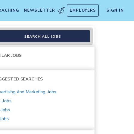
OACHING
NEWSLETTER
EMPLOYERS
SIGN IN
SEARCH ALL JOBS
ILAR JOBS
GGESTED SEARCHES
ertising And Marketing
Jobs
d
Jobs
Jobs
 Jobs