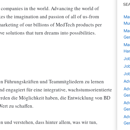
SE
y companies in the world. Advancing the world of
akes the imagination and passion of all of us-from
Mar
Mu
arketing of our billions of MedTech products per
Mar
ve solutions that turn dreams into possibilities.
Ge
Mar
Ha
Job
Job
Jo
den Führungskräften und Teammitgliedern zu lernen
Adv
nd engagiert für eine integrative, wachstumsorientierte
Adv
Ge
werden die Möglichkeit haben, die Entwicklung von BD
Adv
ert zu schaffen.
Ge
Adv
und verstehen, dass hinter allem, was wir tun,
Ge