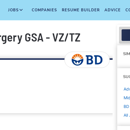
JOBS
COMPANIES
RESUME BUILDER
ADVICE
C
rgery GSA - VZ/TZ
SIM
SU
Adv
Mi
BD
All